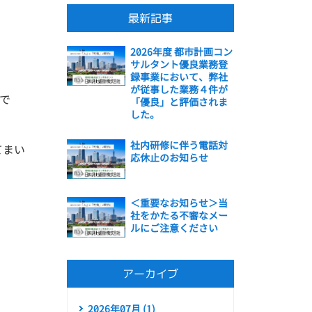
最新記事
2026年度 都市計画コン
サルタント優良業務登
録事業において、弊社
。
が従事した業務４件が
で
「優良」と評価されま
した。
社内研修に伴う電話対
てまい
応休止のお知らせ
＜重要なお知らせ＞当
社をかたる不審なメー
ルにご注意ください
アーカイブ
2026年07月 (1)