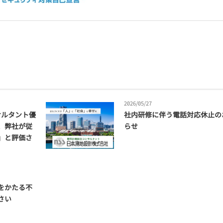
2026/05/27
サルタント優
社内研修に伴う電話対応休止の
、弊社が従
らせ
」と評価さ
をかたる不
さい