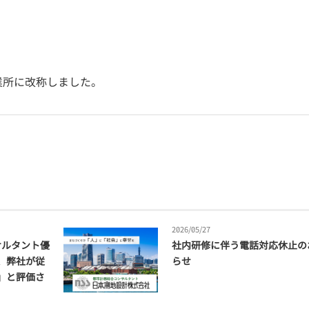
業所に改称しました。
2026/05/27
サルタント優
社内研修に伴う電話対応休止の
、弊社が従
らせ
」と評価さ